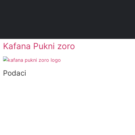
Kafana Pukni zoro
Podaci
061 163 163 5
info@kafanapuknizoro.rs
Masarikov trg 10, Zemun
Mapa