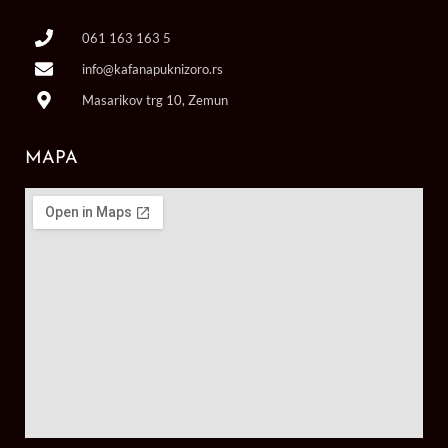
061 163 163 5
info@kafanapuknizoro.rs
Masarikov trg 10, Zemun
MAPA