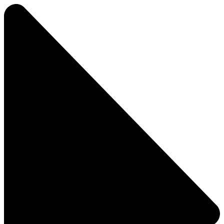
Скочите
на
садржај